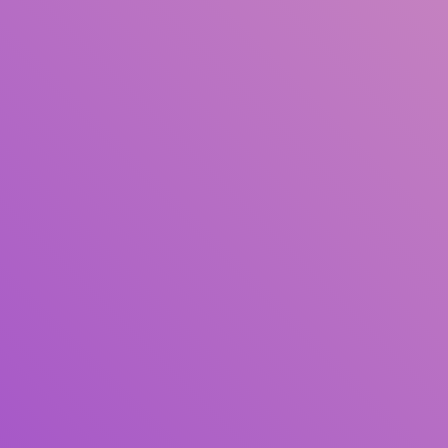
Judul
Pengarang
Subjek
ISBN/ISSN
Tipe Koleksi
Lokasi
GMD