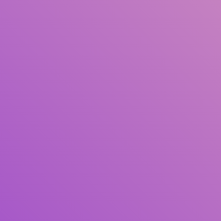
Judul
Pengarang
Subjek
ISBN/ISSN
Tipe Koleksi
Lokasi
GMD