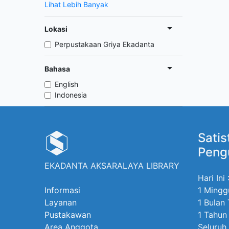
Lihat Lebih Banyak
Lokasi
Perpustakaan Griya Ekadanta
Bahasa
English
Indonesia
Satis
Peng
EKADANTA AKSARALAYA LIBRARY
Hari Ini 
Informasi
1 Mingg
Layanan
1 Bulan 
Pustakawan
1 Tahun 
Area Anggota
Seluruh