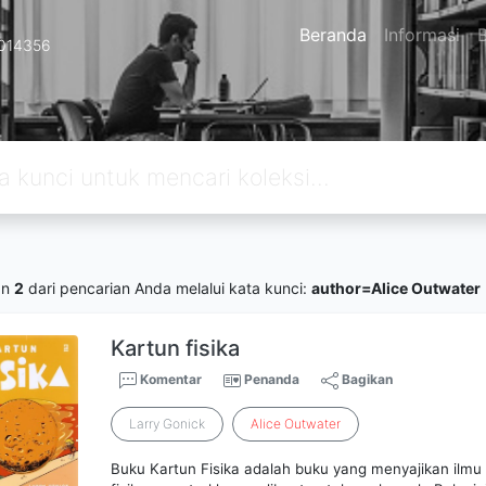
Beranda
Informasi
B
2014356
an
2
dari pencarian Anda melalui kata kunci:
author=Alice Outwater
Kartun fisika
Komentar
Penanda
Bagikan
Larry Gonick
Alice
Outwater
Buku Kartun Fisika adalah buku yang menyajikan ilm