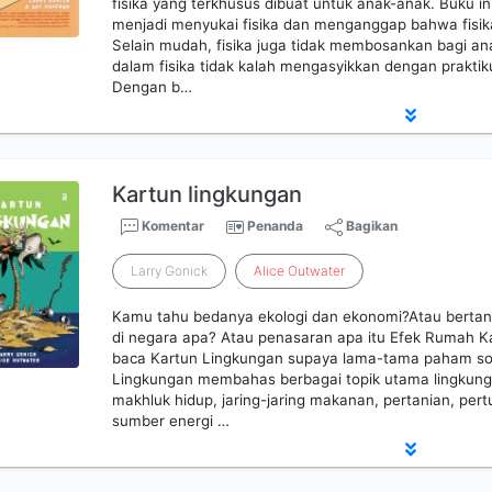
fisika yang terkhusus dibuat untuk anak-anak. Buku i
menjadi menyukai fisika dan menganggap bahwa fisik
Selain mudah, fisika juga tidak membosankan bagi an
dalam fisika tidak kalah mengasyikkan dengan praktik
Dengan b…
Kartun lingkungan
Komentar
Penanda
Bagikan
Larry Gonick
Alice
Outwater
Kamu tahu bedanya ekologi dan ekonomi?Atau bertanya
di negara apa? Atau penasaran apa itu Efek Rumah K
baca Kartun Lingkungan supaya lama-tama paham soa
Lingkungan membahas berbagai topik utama lingkunga
makhluk hidup, jaring-jaring makanan, pertanian, p
sumber energi …