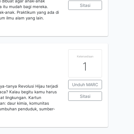
ni dibuat agar anak-anak
Sitasi
a itu mudah bagi mereka.
ak-anak. Praktikum yang ada di
um ilmu alam yang lain.
Ketersediaan
1
Unduh MARC
-tanya Revolusi Hijau terjadi
aca? Kalau begitu kamu harus
Sitasi
t lingkungan. Kartun
n: daur kimia, komunitas
ertumbuhan penduduk, sumber-