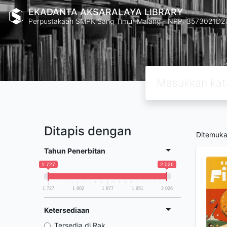
EKADANTA AKSARALAYA LIBRARY
Perpustakaan SMPK Sang Timur Malang - NPP: 3573021D
Ditapis dengan
Ditemuk
Tahun Penerbitan
1 727
2 026
1 727
1 802
1 877
1 951
2 026
Ketersediaan
Tersedia di Rak