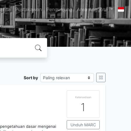
erita
Pustakawan
Pengunjung
Area Anggota
Sort by
Ketersediaan
1
Unduh MARC
u pengetahuan dasar mengenai