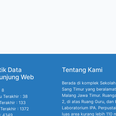
tik Data
Tentang Kami
unjung Web
Berada di komplek Sekolah
Sang Timur yang beralamat
: 8
Malang Jawa Timur. Ruangan
u Terakhir : 38
2, di atas Ruang Guru, dan
Terakhir : 133
Laboratorium IPA. Perpust
Terakhir : 1372
luas area kurang lebih 110
 : 4349