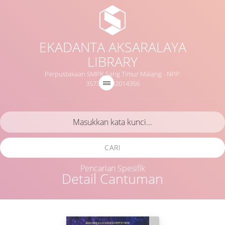
EKADANTA AKSARALAYA
LIBRARY
Perpustakaan SMPK Sang Timur Malang - NPP:
3573021D2014356
CARI
Pencarian Spesifik
Detail Cantuman