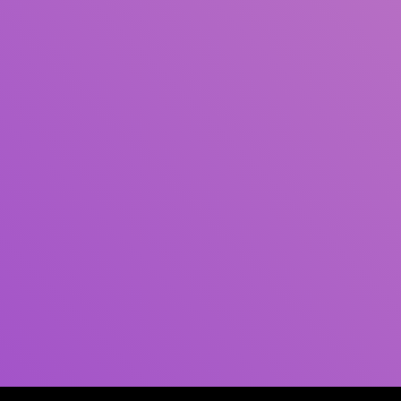
Pengarang
Subjek
ISBN/ISSN
Tipe Koleksi
Lokasi
GMD
Cari